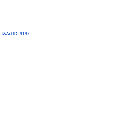
(以下簡稱UCAN)之多項共通職能納入計畫指標，秘書
「UCAN簡介與應用」，幫助大家了解UCAN並解說如
ge/PageActivityDetail.aspx?Menu=Act&ActID=9197