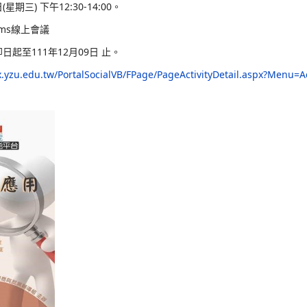
簡介與應用
」
深耕第二期計畫將教育部大專校院就業職能平台UCAN
組邀請教育部UCAN計畫辦公室-張妤玥專案經理進行
。
111年12月14日(星期三) 下
午12:30-14:00
。
點：
Microsoft Teams線上會議
：採線上報名，即日起至111年12月09日 止。
址：
https://portalx.yzu.edu.tw/PortalSocialVB/FPa