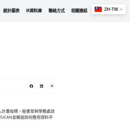
IR 最新消息
IR 問責報告
統計圖表
IR
IR 首頁