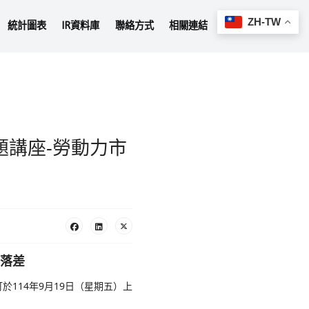
IR 最新消息
IR 問責報告
統計圖表
IR
IR 首頁
校務研究專業協會主題講座-勞
差