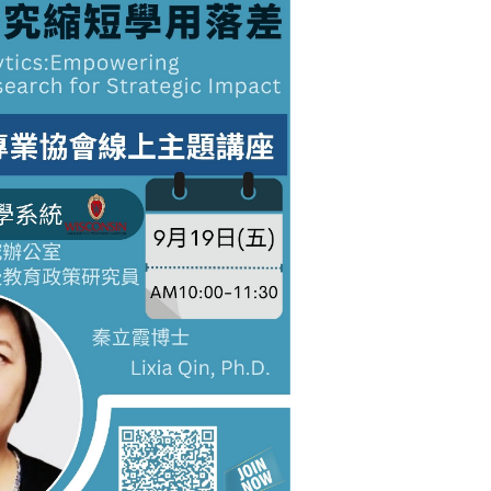
：各公私立大專院校內關注校務研究、人力資源、課程規
式：請掃描附件海報之QR code或前往以下網址進行報名
星期三中午12點止。)
文連結