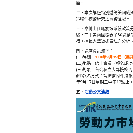
2025
一、為促進
午10時至1
座。
二、本次講座
策略性校務
三、秦博士任職
驗，在中美
措。擅長大
四、講座資
(一)時間：
1
(二)地點：