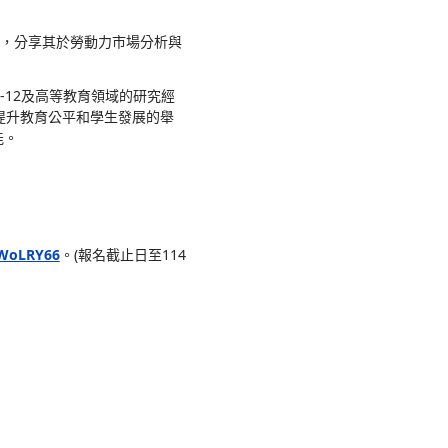
場分析：利用校務研究縮短學用落差
與學用接軌議題之應用，本會謹訂於114年9月19日
士（Dr. Lixia Qin）擔任講者，分享其於勞動
nalysis & Research）擁有20多年K-12及高等教
類政策對教育的複雜影響，尤其關注提升教育公平和學
運用數據驅動策略提升教育體系的效能。