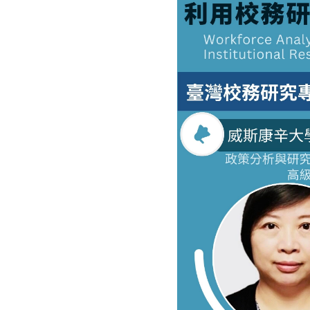
(三)對象
(四)報名方
年9月17日
五、
活動公