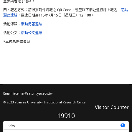
(一)主題：建構校務智能：開發IRIS系統的經驗與啟示 (Building Ins
Intelligence: Lessons from Developing IRIS)。
(二)講師：Dr. Xilin Zhang
(三)主軸：
１、AI驅動型知識管理：剖析IRIS系統如何優化校務知識存
２、降低組織營運摩擦：分享運用新興 AI 技術減少跨部 門
路徑。
３、數據轉化智慧決策：探討如何應用龐雜校務數據，以優化
策模。
(四)時間：
115年7月20日（星期一）10:00 - 11:00
。
三、活動地點：本活動為線上講座，線上會議室連結將於報名
至參與者電子信箱。
四、報名方式：請掃描附件海報之 QR Code，或至以下網址
選此連結
，截止日期為115年7月15日（星期三）12：00。
活動海報：
活動海報連結
活動公文：
活動公文連結